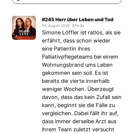
#245 Herr über Leben und Tod
05. August 2026
‧
87m 8s
Simone Löffler ist ratlos, als sie
erfährt, dass schon wieder
eine Patientin ihres
Palliativpflegeteams bei einem
Wohnungsbrand ums Leben
gekommen sein soll. Es ist
bereits die vierte innerhalb
weniger Wochen. Überzeugt
davon, dass das kein Zufall sein
kann, beginnt sie die Fälle zu
vergleichen. Dabei fällt ihr auf,
dass immer derselbe Arzt aus
ihrem Team zuletzt versucht