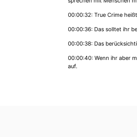
sprechen mit Menschen mit
00:00:32: True Crime heiß
00:00:36: Das solltet ihr 
00:00:38: Das berücksichti
00:00:40: Wenn ihr aber m
auf.
00:00:45: uns gibt die Fol
brauchen erlauben wir un
00:00:53: das ist aber natü
00:00:56: Unser heutiger F
die größte Bedrohung trot