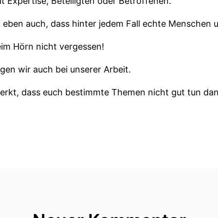
 Expertise, Beteiligten oder Betroffenen.
t eben auch, dass hinter jedem Fall echte Menschen u
beim Hörn nicht vergessen!
gen wir auch bei unserer Arbeit.
erkt, dass euch bestimmte Themen nicht gut tun dann
ge Und weil wir bei all der Schwere zwischendurch ma
s manchmal kleine Abschweifungen.
rlich nicht despektelig gemeint.
all führt uns an einen Ort an dem alles rund um die 
zdem lange unentdeckt bleibt.