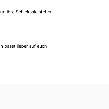
nd ihre Schicksale stehen.
 passt lieber auf euch
l ein bisschen Luft
Uhr beobachtet wird, und