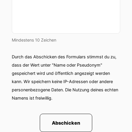
dem ein Rückzugsort zu einer Falle wird und ein
vermeintlicher Freund zum Feind.
00:01:05: Alle Namen haben wir geändert und
zum Personenschutz auch einige andere Daten.
Mindestens 10 Zeichen
00:01:10: Das Verbrechen an sich bleibt aber
von diesen Änderungen unberührt.
Durch das Abschicken des Formulars stimmst du zu,
00:01:14: Es ist ein Sommertag im Juni, zwei
dass der Wert unter "Name oder Pseudonym"
Tausend Fünfzehn.
gespeichert wird und öffentlich angezeigt werden
kann. Wir speichern keine IP-Adressen oder andere
00:01:17: Antonio steht vor seinem Restaurant –
personenbezogene Daten. Die Nutzung deines echten
dem Casa Antonio.
Namens ist freiwillig.
00:01:22: Vor dem einundfünftsjährigen
schlanken Mann mit warmherzigen Augen und
dunklem Haar liegen Glassplitter, verstreut auf
Abschicken
einem grünen, von der Sonne ausgeglichenen