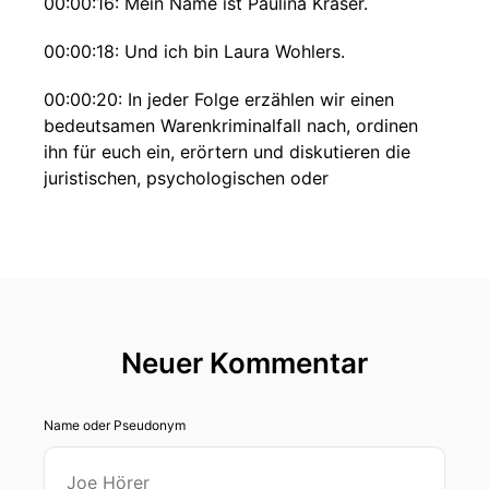
00:00:16: Mein Name ist Paulina Kraser.
00:00:18: Und ich bin Laura Wohlers.
00:00:20: In jeder Folge erzählen wir einen
bedeutsamen Warenkriminalfall nach, ordinen
ihn für euch ein, erörtern und diskutieren die
juristischen, psychologischen oder
gesellschaftlichen Aspekte.
00:00:29: Und wir sprechen mit Menschen mit
Expertise.
00:00:31: Hier geht es um True Crime, also auch
um die Schicksale von echten Menschen.
Neuer Kommentar
00:00:34: Bitte behaltet das immer im
Hinterkopf.
Name oder Pseudonym
00:00:36: Das machen wir auch.