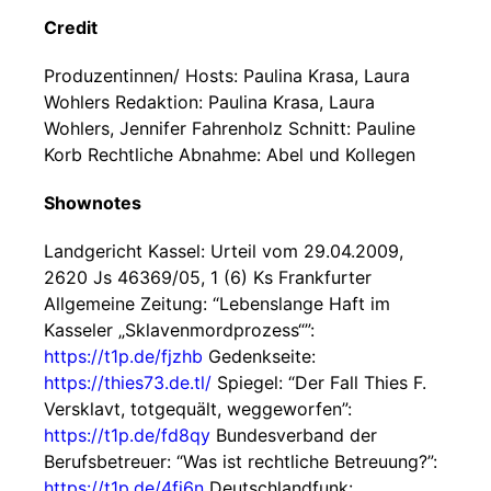
Credit
Produzentinnen/ Hosts: Paulina Krasa, Laura
Wohlers Redaktion: Paulina Krasa, Laura
Wohlers, Jennifer Fahrenholz Schnitt: Pauline
Korb Rechtliche Abnahme: Abel und Kollegen
Shownotes
Landgericht Kassel: Urteil vom 29.04.2009,
2620 Js 46369/05, 1 (6) Ks Frankfurter
Allgemeine Zeitung: “Lebenslange Haft im
Kasseler „Sklavenmordprozess“”:
https://t1p.de/fjzhb
Gedenkseite:
https://thies73.de.tl/
Spiegel: “Der Fall Thies F.
Versklavt, totgequält, weggeworfen”:
https://t1p.de/fd8qy
Bundesverband der
Berufsbetreuer: “Was ist rechtliche Betreuung?”:
https://t1p.de/4fj6n
Deutschlandfunk: