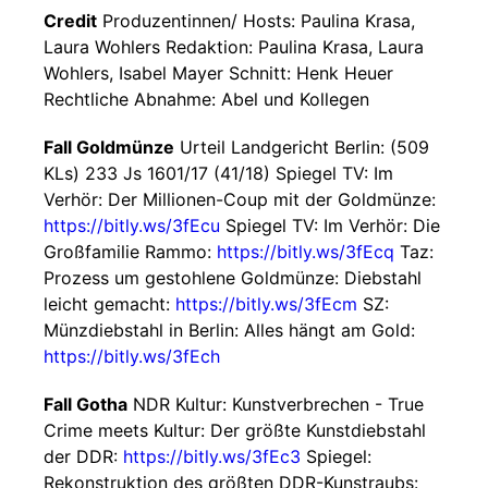
Credit
Produzentinnen/ Hosts: Paulina Krasa,
Laura Wohlers Redaktion: Paulina Krasa, Laura
Wohlers, Isabel Mayer Schnitt: Henk Heuer
Rechtliche Abnahme: Abel und Kollegen
Fall Goldmünze
Urteil Landgericht Berlin: (509
KLs) 233 Js 1601/17 (41/18) Spiegel TV: Im
Verhör: Der Millionen-Coup mit der Goldmünze:
https://bitly.ws/3fEcu
Spiegel TV: Im Verhör: Die
Großfamilie Rammo:
https://bitly.ws/3fEcq
Taz:
Prozess um gestohlene Goldmünze: Diebstahl
leicht gemacht:
https://bitly.ws/3fEcm
SZ:
Münzdiebstahl in Berlin: Alles hängt am Gold:
https://bitly.ws/3fEch
Fall Gotha
NDR Kultur: Kunstverbrechen - True
Crime meets Kultur: Der größte Kunstdiebstahl
der DDR:
https://bitly.ws/3fEc3
Spiegel:
Rekonstruktion des größten DDR-Kunstraubs: