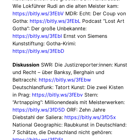
Wie Lokführer Rudi an die alten Meister kam:
https://bitly.ws/3fEbV
MDR: Echt: Der Coup von
Gotha:
https://bitly.ws/3fEbL
Podcast “Lost Art
Gotha”: Der große Unbekannte:
https://bitly.ws/3fEbI
Ernst von Siemens
Kunststiftung: Gotha-Krimi:
https://bitly.ws/3fEbD
Diskussion
SWR: Die Justizreporter:innen: Kunst
und Recht – über Banksy, Berghain und
Beltracchi:
https://bitly.ws/3fEbw
Deutschlandfunk: Tatort Kunst: Die zwei Kisten
in Prag:
https://bitly.ws/3fEbv
Stern:
“Artnapping”: Millionendeals mit Meisterwerken:
https://bitly.ws/3fD5D
ORF: Zehn Jahre
Diebstahl der Saliera:
https://bitly.ws/3fD5x
National Geographic: Raubkunst in Deutschland:
7 Schätze, die Deutschland nicht gehören:
https://bitly.ws/3fD5t